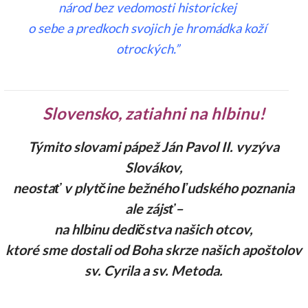
národ bez vedomosti historickej
o sebe a predkoch svojich je hromádka koží
otrockých.”
Slovensko, zatiahni na hlbinu!
Týmito slovami pápež Ján Pavol II. vyzýva
Slovákov,
neostať v plytčine bežného ľudského poznania
ale zájsť–
na hlbinu dedičstva našich otcov,
ktoré sme dostali od Boha skrze našich apoštolov
sv. Cyrila a sv. Metoda.