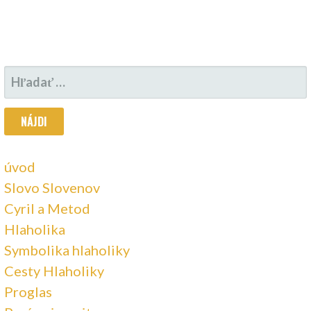
H
Ľ
A
D
A
úvod
Ť
Slovo Slovenov
:
Cyril a Metod
Hlaholika
Symbolika hlaholiky
Cesty Hlaholiky
Proglas