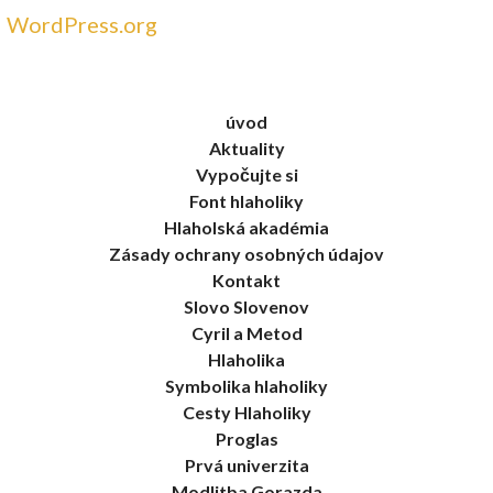
WordPress.org
úvod
Aktuality
Vypočujte si
Font hlaholiky
Hlaholská akadémia
Zásady ochrany osobných údajov
Kontakt
Slovo Slovenov
Cyril a Metod
Hlaholika
Symbolika hlaholiky
Cesty Hlaholiky
Proglas
Prvá univerzita
Modlitba Gorazda