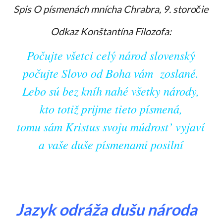
Spis O písmenách mnícha Chrabra, 9. storo
čie
Odkaz Konštantína Filozofa:
Počujte všetci celý národ slovenský
počujte Slovo od Boha vám zoslané.
Lebo sú bez kníh nahé všetky národy,
kto totiž prijme tieto písmená,
tomu sám Kristus svoju múdrost’ vyjaví
a vaše duše písmenami posilní
Jazyk odráža dušu národa