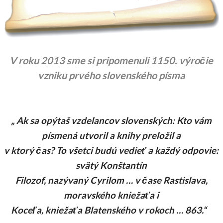
V roku 2013 sme si pripomenuli 1150. výročie
vzniku prvého slovenského písma
„ Ak sa opýtaš vzdelancov slovenských: Kto vám
písmená utvoril a knihy preložil a
v ktorý čas? To všetci budú vedieť a každý odpovie:
svätý Konštantín
Filozof, nazývaný Cyrilom … v čase Rastislava,
moravského kniežaťa i
Koceľa, kniežaťa Blatenského v rokoch …
863
.“